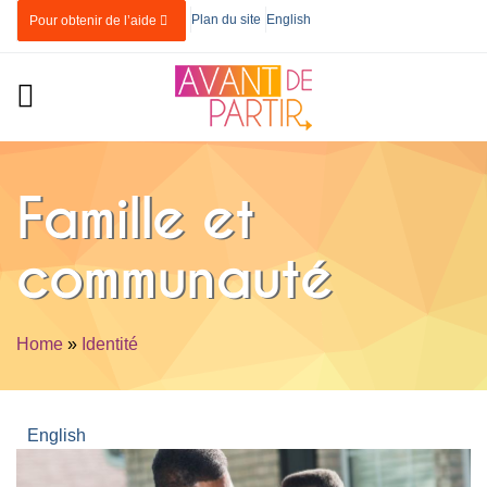
Skip to main content
Plan du site
English
Pour obtenir de l’aide
Famille et
communauté
Home
»
Identité
You are here
English