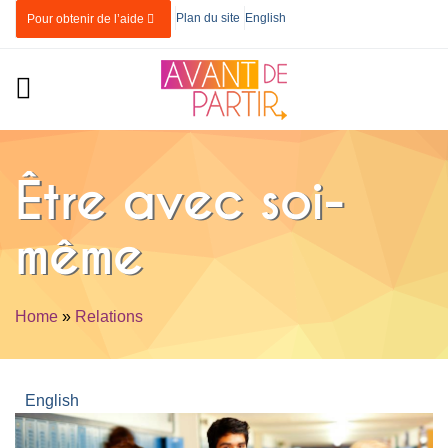
Skip to main content
Plan du site
English
Pour obtenir de l’aide
Être avec soi-
même
Home
»
Relations
You are here
English